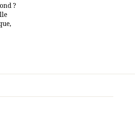
fond ?
lle
que,