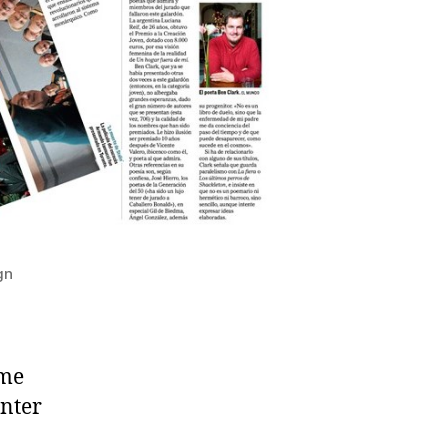
gn
sme
enter