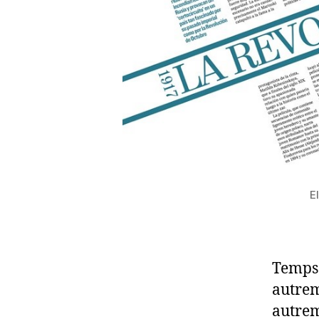
E
Temps 
autreme
autrem