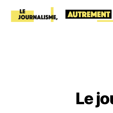
lafabriquedelinfo
Le jo