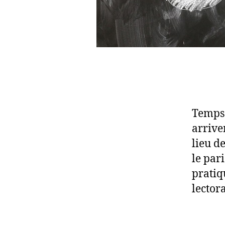
Temps 
arrive
lieu d
le par
pratiq
lector