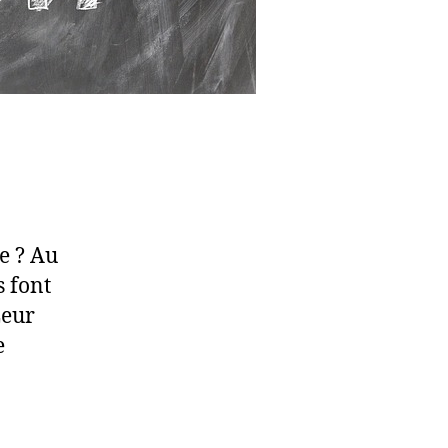
e ? Au
s font
Leur
e
]